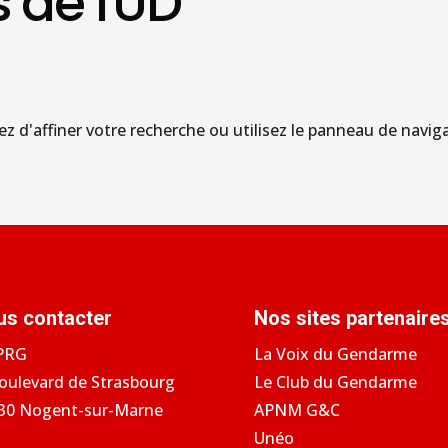
s de l'UD
d'affiner votre recherche ou utilisez le panneau de navigati
us contacter
Nos sites partenaire
PRG
La Voix du Gendarme
Boulevard de Strasbourg
Le Club du Gendarme
30 Nogent-sur-Marne
APNM G&C
Unéo