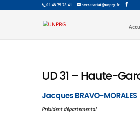
01 48 75 78 41
secretariat@unprg.fr
Accu
UD 31 – Haute-Ga
Jacques BRAVO-MORALES
Président départemental