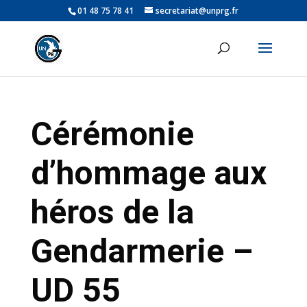
01 48 75 78 41
secretariat@unprg.fr
Cérémonie
d’hommage aux
héros de la
Gendarmerie –
UD 55