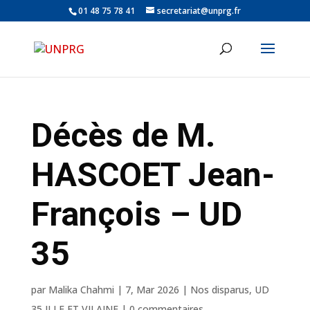
01 48 75 78 41
secretariat@unprg.fr
Décès de M.
HASCOET Jean-
François – UD
35
par
Malika Chahmi
|
7, Mar 2026
|
Nos disparus
,
UD
35 ILLE ET VILAINE
|
0 commentaires