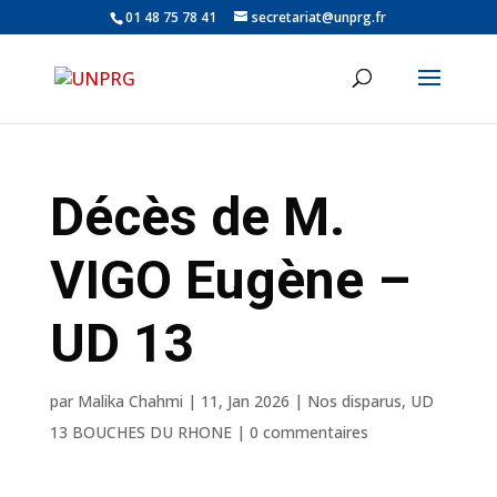
01 48 75 78 41
secretariat@unprg.fr
Décès de M.
VIGO Eugène –
UD 13
par
Malika Chahmi
|
11, Jan 2026
|
Nos disparus
,
UD
13 BOUCHES DU RHONE
|
0 commentaires