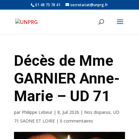
01 48 75 78 41
secretariat@unprg.fr
Décès de Mme
GARNIER Anne-
Marie – UD 71
par
Philippe Lebeur
|
8, Juil 2026
|
Nos disparus
,
UD
71 SAONE ET LOIRE
|
0 commentaires