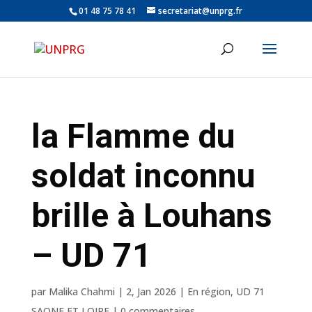
01 48 75 78 41
secretariat@unprg.fr
la Flamme du
soldat inconnu
brille à Louhans
– UD 71
par
Malika Chahmi
|
2, Jan 2026
|
En région
,
UD 71
SAONE ET LOIRE
|
0 commentaires