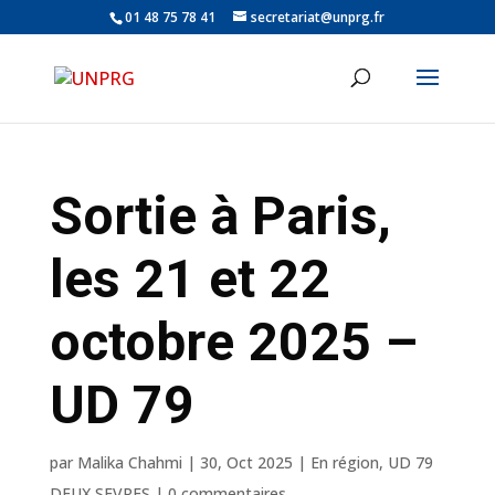
01 48 75 78 41
secretariat@unprg.fr
Sortie à Paris,
les 21 et 22
octobre 2025 –
UD 79
par
Malika Chahmi
|
30, Oct 2025
|
En région
,
UD 79
DEUX SEVRES
|
0 commentaires